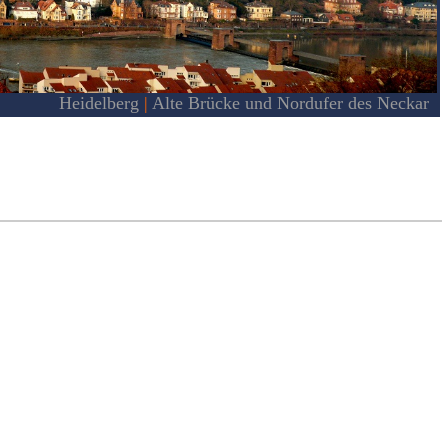
Heidelberg
|
Alte Brücke und Nordufer des Neckar