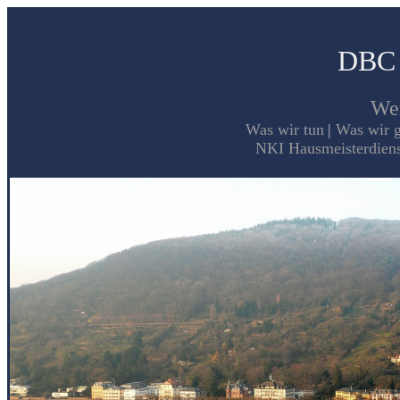
DBC R
Wer
Was wir tun
|
Was wir 
NKI Hausmeisterdiens