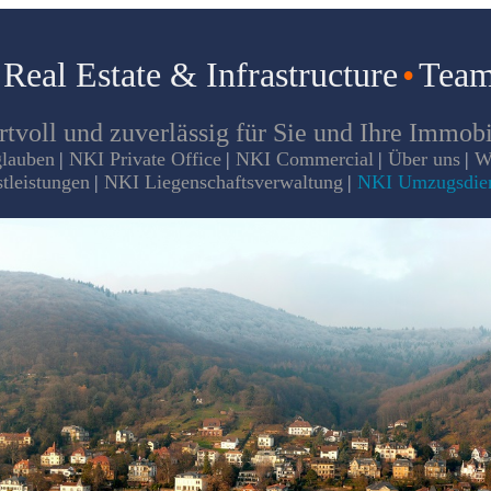
eal Estate & Infrastructure
•
Tea
tvoll und zuverlässig für Sie und Ihre Immobi
glauben
|
NKI Private Office
|
NKI Commercial
|
Über uns
|
W
tleistungen
|
NKI Liegenschaftsverwaltung
|
NKI Umzugsdien