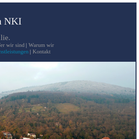
m NKI
lie.
er wir sind
|
Warum wir
stleistungen
|
Kontakt